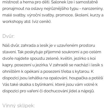
místnost a herna pro děti. Salonek lze i samostatně
pronajmout na oslavy nejrůznějšího typu - narozeniny,
malé svatby, výroční svatby, promoce, školení, kurzy a
workshopy atd. (viz ceník).
Dvůr:
Náš dvůr, zahrada a lesík je v uzavřeném prostoru
stavení. Tak poskytuje příjemné soukromí a po celém
dvoře najdete spoustu zeleně, květin, jezírko s koi
kapry, posezení u jezírka. V zahradě se nachází i lesík s
ohništěm k opékaní a posezeni třeba s kytarou. K
dispozici jsou lehátka na opalování, houpačka a potěší
Vás také skalka s bylinkami, které jsou vám volně k
dispozici pro vaření či dochucování jídel a nápojů.
Vinný sklípek: