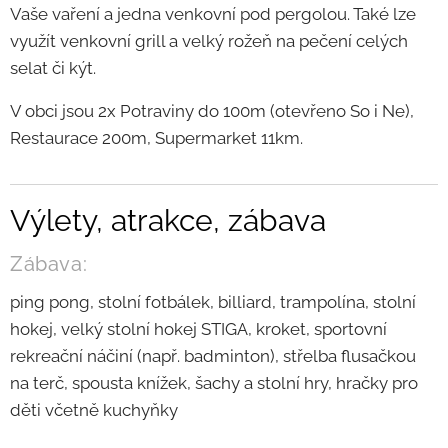
Vaše vaření a jedna venkovní pod pergolou. Také lze
využít venkovní grill a velký rožeň na pečení celých
selat či kýt.
V obci jsou 2x Potraviny do 100m (otevřeno So i Ne),
Restaurace 200m, Supermarket 11km.
Výlety, atrakce, zábava
Zábava:
ping pong, stolní fotbálek, billiard, trampolína, stolní
hokej, velký stolní hokej STIGA, kroket, sportovní
rekreační náčiní (např. badminton), střelba flusačkou
na terč, spousta knížek, šachy a stolní hry, hračky pro
děti včetně kuchyňky