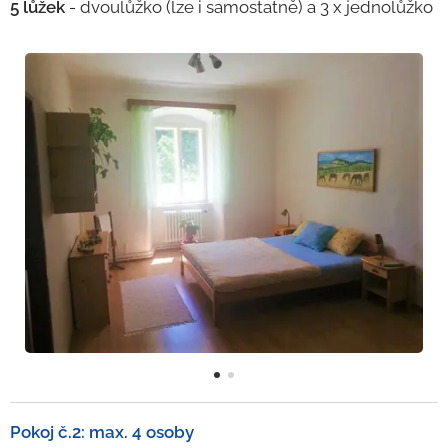
5 lůžek
- dvoulůžko (lze i samostatně) a 3 x jednolůžko
Pokoj č.2: max. 4 osoby