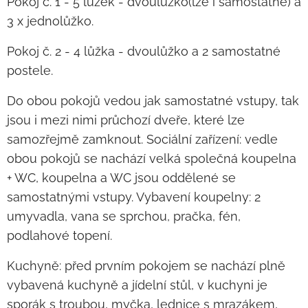
Pokoj č. 1 - 5 lůžek - dvoulůžko(lze i samostatně) a
3 x jednolůžko.
Pokoj č. 2 - 4 lůžka - dvoulůžko a 2 samostatné
postele.
Do obou pokojů vedou jak samostatné vstupy, tak
jsou i mezi nimi průchozí dveře, které lze
samozřejmě zamknout. Sociální zařízení: vedle
obou pokojů se nachází velká společná koupelna
+ WC, koupelna a WC jsou oddělené se
samostatnými vstupy. Vybavení koupelny: 2
umyvadla, vana se sprchou, pračka, fén,
podlahové topení.
Kuchyně: před prvním pokojem se nachází plně
vybavená kuchyně a jídelní stůl, v kuchyni je
sporák s troubou, myčka, lednice s mrazákem,