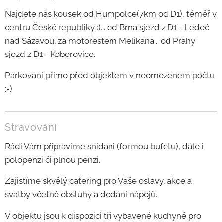
Najdete nás kousek od Humpolce(7km od D1), téměř v
centru České republiky :)... od Brna sjezd z D1 - Ledeč
nad Sázavou, za motorestem Melikana... od Prahy
sjezd z D1 - Koberovice.
Parkování přímo před objektem v neomezenem počtu
:-)
Stravování
Rádi Vám připravíme snídani (formou bufetu), dále i
polopenzi či plnou penzi.
Zajistíme skvělý catering pro Vaše oslavy, akce a
svatby včetně obsluhy a dodání nápojů.
V objektu jsou k dispozici tři vybavené kuchyně pro