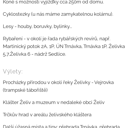
Koně s možností vyjížďky cca 250m od domu.
Cyklostezky (u nás máme zamykatelnou kolárnu).
Lesy - houby, boruvky, bylinky...
Rybaření - v okolí je řada rybářských revírů, např.
Martinický potok 2A, 1P, ÚN Trnávka, Trnávka 1P, Želivka
5,7,Želivka 6 - nádrž Sedlice.
Výlety:
Procházky přírodou v okolí řeky Želivky - Vejrovka
(trampské tábořiště)
Klášter Želiv a muzeum v nedaleké obci Želiv
Trčkův hrad v areálu želivského kláštera
Další úžasná místa a tipy: přehrada Trnávka, přehrada