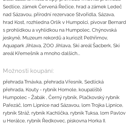
Sedlice, zámek Červená Řečice, hrad a zámek Ledeč
nad Sázavou, přírodní rezervace Stvořidla, Sázava,
hrad Kost, rozhledna Orlík v Humpolci, pivovar Bernard
s prohlídkou a vyhlídkou na Humpolec, Chýnovská
jeskyně, Muzeum rekordů a kuriozit Pelhřimov,
Aquapark Jihlava, ZOO Jihlava, Ski areál Šacberk, Ski
areál Křemešník a mnoho dalších...
Možnosti koupání:
přehrada Trnávka, přehrada Vřesník, Sedlická
přehrada, Kouty - rybník Homole, koupaliště
Humpolec - Žabák , Černý rybník, Plačkovský rybník
Pařezáč, lom Lipnice nad Sázavou, lom Trojka Lipnice,
rybník Stráž, rybník Kachlička, rybník Tuksa, lom Pavlov
u Herálce, rybník Ředkovec, pískovna Horka II.