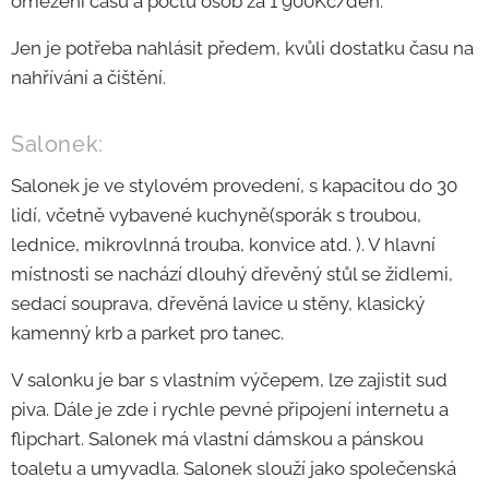
omezení času a počtu osob za 1 900Kč/den.
Jen je potřeba nahlásit předem, kvůli dostatku času na
nahřívání a čištění.
Salonek:
Salonek je ve stylovém provedení, s kapacitou do 30
lidí, včetně vybavené kuchyně(sporák s troubou,
lednice, mikrovlnná trouba, konvice atd. ). V hlavní
místnosti se nachází dlouhý dřevěný stůl se židlemi,
sedací souprava, dřevěná lavice u stěny, klasický
kamenný krb a parket pro tanec.
V salonku je bar s vlastním výčepem, lze zajistit sud
piva. Dále je zde i rychle pevné připojení internetu a
flipchart. Salonek má vlastní dámskou a pánskou
toaletu a umyvadla. Salonek slouží jako společenská